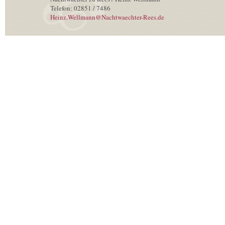
Telefon: 02851 / 7486
Heinz.Wellmann@Nachtwaechter-Rees.de